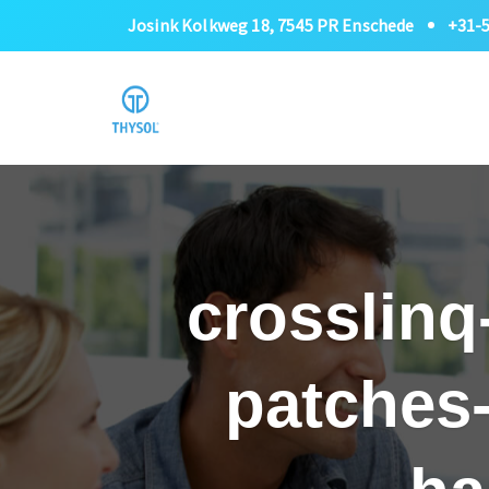
Josink Kolkweg 18, 7545 PR Enschede
+31-
crosslinq
patches-