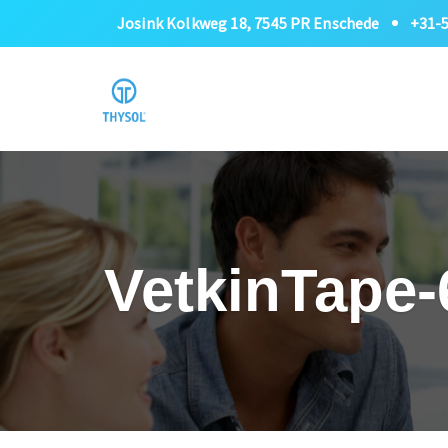
Josink Kolkweg 18, 7545 PR Enschede
+31-
VetkinTape