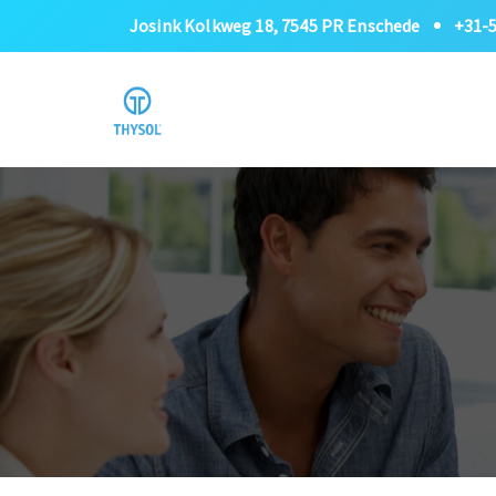
Josink Kolkweg 18, 7545 PR Enschede
+31-