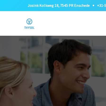
Josink Kolkweg 18, 7545 PR Enschede
+31-