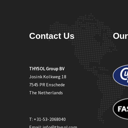
Contact Us
Our
THYSOL Group BV
Josink Kolkweg 18
7545 PR Enschede
The Netherlands
T:
+31-53-2068040
Email:
info@thysol.com